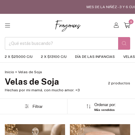
MES DE LA NIÑÉZ - 3 Y 6 CU
0
2 X $25000 C/U
2 X $13100 C/U
DÍA DE LAS INFANCIAS
VELAS
Inicio
>
Velas de Soja
Velas de Soja
2 productos
Hechas por mi mamá, con mucho amor. <3
Ordenar por:
Filtrar
Más vendidos