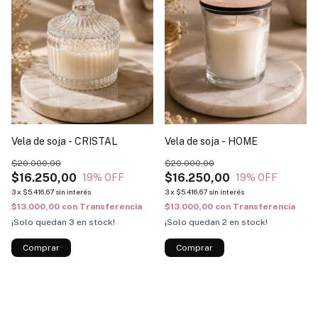
Vela de soja - CRISTAL
Vela de soja - HOME
$20.000,00
$20.000,00
$16.250,00
$16.250,00
19
% OFF
19
% OFF
3
x
$5.416,67
sin interés
3
x
$5.416,67
sin interés
$13.000,00
con
Transferencia
$13.000,00
con
Transferencia
¡Solo quedan
3
en stock!
¡Solo quedan
2
en stock!
Comprar
Comprar