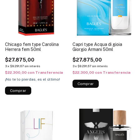
Chicago fem type Carolina
Capri type Acqua di gioia
Herrera fem 50ml
Giorgio Armani 50ml
$27.875,00
$27.875,00
3
x
$9.291,67
sin interés
3
x
$9.291,67
sin interés
$22.300,00
con
Transferencia
$22.300,00
con
Transferencia
¡No te lo pierdas, es el último!