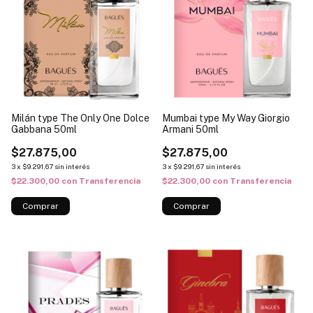
Milán type The Only One Dolce
Mumbai type My Way Giorgio
Gabbana 50ml
Armani 50ml
$27.875,00
$27.875,00
3
x
$9.291,67
sin interés
3
x
$9.291,67
sin interés
$22.300,00
con
Transferencia
$22.300,00
con
Transferencia