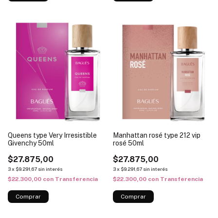
Queens type Very Irresistible
Manhattan rosé type 212 vip
Givenchy 50ml
rosé 50ml
$27.875,00
$27.875,00
3
x
$9.291,67
sin interés
3
x
$9.291,67
sin interés
$22.300,00
con
Transferencia
$22.300,00
con
Transferencia