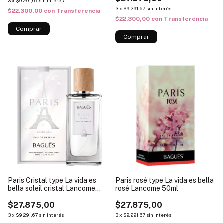
3
x
$9.291,67
sin interés
3
x
$9.291,67
sin interés
$22.300,00
con
Transferencia
$22.300,00
con
Transferencia
Paris Cristal type La vida es
Paris rosé type La vida es bella
bella soleil cristal Lancome
rosé Lancome 50ml
50ml
$27.875,00
$27.875,00
3
x
$9.291,67
sin interés
3
x
$9.291,67
sin interés