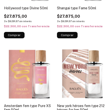
Hollywood type Divine 50ml
Shangai type Fame 50ml
$27.875,00
$27.875,00
3
x
$9.291,67
sin interés
3
x
$9.291,67
sin interés
$22.300,00
con
Transferencia
$22.300,00
con
Transferencia
Amsterdam fem type Pure XS
New york héroes fem type 212
fem 50ml
héroes for her 50ml