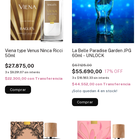
Viena type Venus Ninca Ricci
La Belle Paradise Garden JPG
50ml
60ml - UNLOCK
$27.875,00
$67.125,00
$55.690,00
17
% OFF
3
x
$9.291,67
sin interés
3
x
$18.563,33
sin interés
$22.300,00
con
Transferencia
$44.552,00
con
Transferencia
¡Solo quedan
4
en stock!