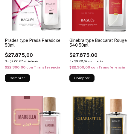
Prades type Prada Paradoxe
Ginebra type Baccarat Rouge
50ml
540 50ml
$27.875,00
$27.875,00
3
x
$9.291,67
sin interés
3
x
$9.291,67
sin interés
$22.300,00
con
Transferencia
$22.300,00
con
Transferencia