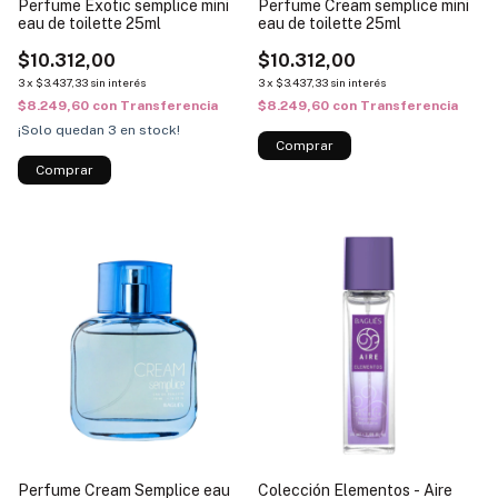
Perfume Exotic semplice mini
Perfume Cream semplice mini
eau de toilette 25ml
eau de toilette 25ml
$10.312,00
$10.312,00
3
x
$3.437,33
sin interés
3
x
$3.437,33
sin interés
$8.249,60
con
Transferencia
$8.249,60
con
Transferencia
¡Solo quedan
3
en stock!
Perfume Cream Semplice eau
Colección Elementos - Aire