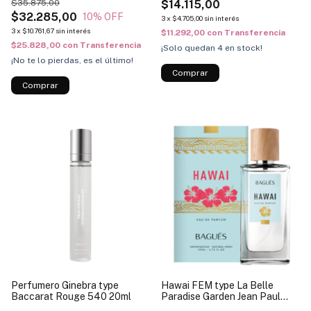
$35.875,00
$14.115,00
$32.285,00
10
% OFF
3
x
$4.705,00
sin interés
3
x
$10.761,67
sin interés
$11.292,00
con
Transferencia
$25.828,00
con
Transferencia
¡Solo quedan
4
en stock!
¡No te lo pierdas, es el último!
Perfumero Ginebra type
Hawai FEM type La Belle
Baccarat Rouge 540 20ml
Paradise Garden Jean Paul
Gaultier 50ml