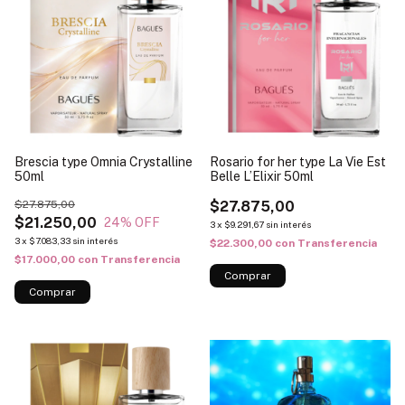
Brescia type Omnia Crystalline
Rosario for her type La Vie Est
50ml
Belle L’Elixir 50ml
$27.875,00
$27.875,00
$21.250,00
24
% OFF
3
x
$9.291,67
sin interés
3
x
$7.083,33
sin interés
$22.300,00
con
Transferencia
$17.000,00
con
Transferencia