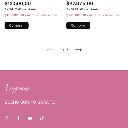
$12.500,00
$27.875,00
3
x
$4.166,67
sin interés
3
x
$9.291,67
sin interés
$10.000,00
con
Transferencia
$22.300,00
con
Transferencia
1
/
2
BUENO, BONITO, BARATO.