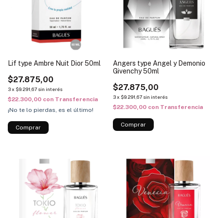
Lif type Ambre Nuit Dior 50ml
Angers type Angel y Demonio
Givenchy 50ml
$27.875,00
$27.875,00
3
x
$9.291,67
sin interés
3
x
$9.291,67
sin interés
$22.300,00
con
Transferencia
$22.300,00
con
Transferencia
¡No te lo pierdas, es el último!