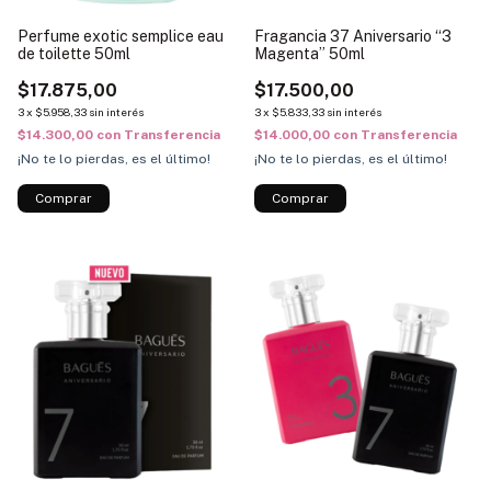
Perfume exotic semplice eau
Fragancia 37 Aniversario “3
de toilette 50ml
Magenta” 50ml
$17.875,00
$17.500,00
3
x
$5.958,33
sin interés
3
x
$5.833,33
sin interés
$14.300,00
con
Transferencia
$14.000,00
con
Transferencia
¡No te lo pierdas, es el último!
¡No te lo pierdas, es el último!