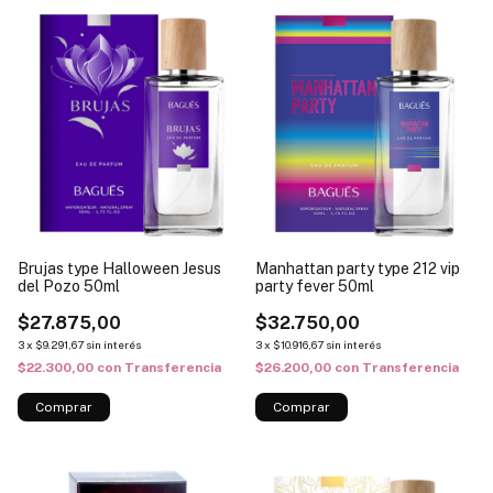
Brujas type Halloween Jesus
Manhattan party type 212 vip
del Pozo 50ml
party fever 50ml
$27.875,00
$32.750,00
3
x
$9.291,67
sin interés
3
x
$10.916,67
sin interés
$22.300,00
con
Transferencia
$26.200,00
con
Transferencia