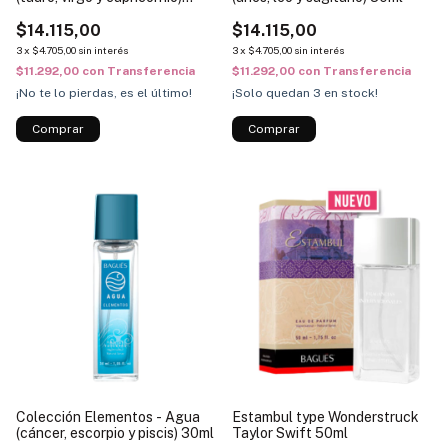
30ml
$14.115,00
$14.115,00
3
x
$4.705,00
sin interés
3
x
$4.705,00
sin interés
$11.292,00
con
Transferencia
$11.292,00
con
Transferencia
¡No te lo pierdas, es el último!
¡Solo quedan
3
en stock!
Colección Elementos - Agua
Estambul type Wonderstruck
(cáncer, escorpio y piscis) 30ml
Taylor Swift 50ml