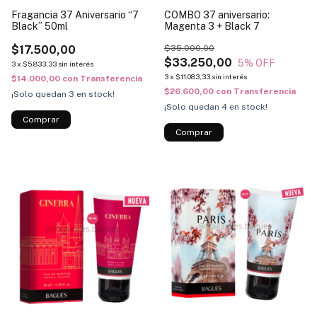
Fragancia 37 Aniversario “7
COMBO 37 aniversario:
Black” 50ml
Magenta 3 + Black 7
$17.500,00
$35.000,00
$33.250,00
5
% OFF
3
x
$5.833,33
sin interés
3
x
$11.083,33
sin interés
$14.000,00
con
Transferencia
$26.600,00
con
Transferencia
¡Solo quedan
3
en stock!
¡Solo quedan
4
en stock!