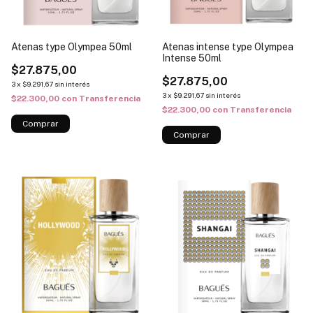
Atenas type Olympea 50ml
Atenas intense type Olympea
Intense 50ml
$27.875,00
$27.875,00
3
x
$9.291,67
sin interés
3
x
$9.291,67
sin interés
$22.300,00
con
Transferencia
$22.300,00
con
Transferencia