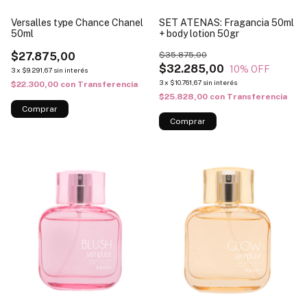
Versalles type Chance Chanel
SET ATENAS: Fragancia 50ml
50ml
+ body lotion 50gr
$27.875,00
$35.875,00
$32.285,00
10
% OFF
3
x
$9.291,67
sin interés
3
x
$10.761,67
sin interés
$22.300,00
con
Transferencia
$25.828,00
con
Transferencia