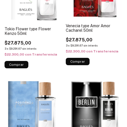
Venecia type Amor Amor
Tokio Flower type Flower
Cacharel 50ml
Kenzo 50ml
$27.875,00
$27.875,00
3
x
$9.291,67
sin interés
3
x
$9.291,67
sin interés
$22.300,00
con
Transferencia
$22.300,00
con
Transferencia