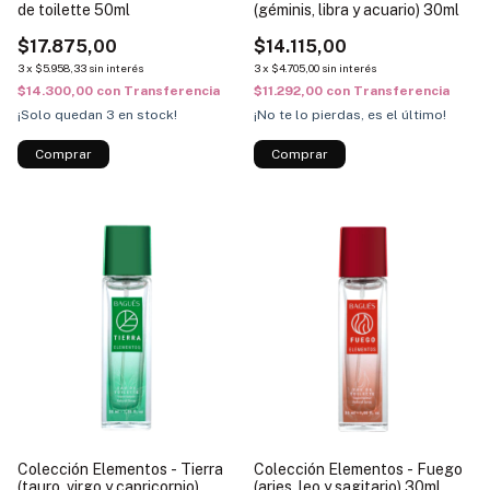
de toilette 50ml
(géminis, libra y acuario) 30ml
$17.875,00
$14.115,00
3
x
$5.958,33
sin interés
3
x
$4.705,00
sin interés
$14.300,00
con
Transferencia
$11.292,00
con
Transferencia
¡Solo quedan
3
en stock!
¡No te lo pierdas, es el último!
Colección Elementos - Tierra
Colección Elementos - Fuego
(tauro, virgo y capricornio)
(aries, leo y sagitario) 30ml