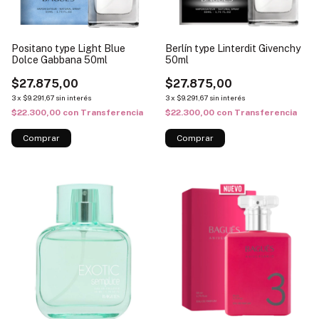
Positano type Light Blue
Berlín type Linterdit Givenchy
Dolce Gabbana 50ml
50ml
$27.875,00
$27.875,00
3
x
$9.291,67
sin interés
3
x
$9.291,67
sin interés
$22.300,00
con
Transferencia
$22.300,00
con
Transferencia