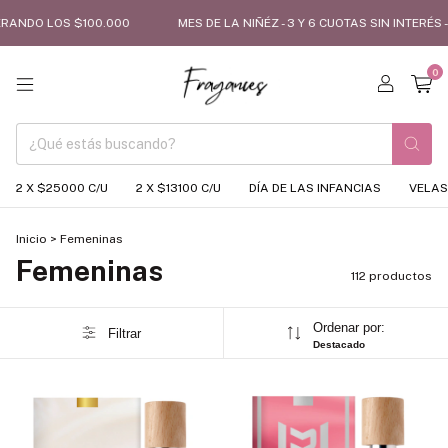
 $100.000
MES DE LA NIÑÉZ - 3 Y 6 CUOTAS SIN INTERÉS - ENVÍO GR
0
2 X $25000 C/U
2 X $13100 C/U
DÍA DE LAS INFANCIAS
VELAS
Inicio
>
Femeninas
Femeninas
112 productos
Ordenar por:
Filtrar
Destacado