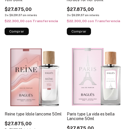
$27.875,00
$27.875,00
3
x
$9.291,67
sin interés
3
x
$9.291,67
sin interés
$22.300,00
con
Transferencia
$22.300,00
con
Transferencia
Reine type Idole lancome 50ml
Paris type La vida es bella
Lancome 50ml
$27.875,00
$27.875,00