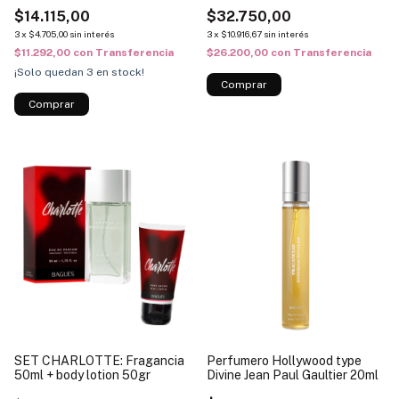
$14.115,00
$32.750,00
3
x
$4.705,00
sin interés
3
x
$10.916,67
sin interés
$11.292,00
con
Transferencia
$26.200,00
con
Transferencia
¡Solo quedan
3
en stock!
SET CHARLOTTE: Fragancia
Perfumero Hollywood type
50ml + body lotion 50gr
Divine Jean Paul Gaultier 20ml