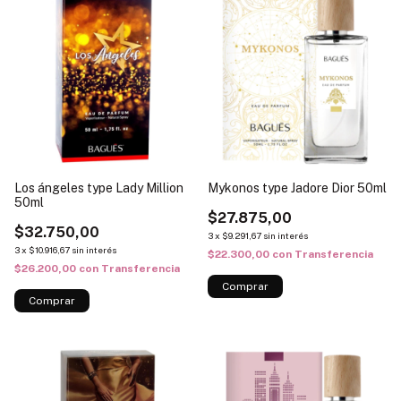
Los ángeles type Lady Million
Mykonos type Jadore Dior 50ml
50ml
$27.875,00
$32.750,00
3
x
$9.291,67
sin interés
3
x
$10.916,67
sin interés
$22.300,00
con
Transferencia
$26.200,00
con
Transferencia