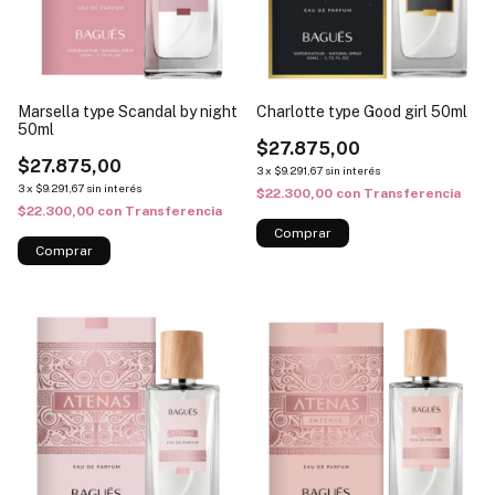
Marsella type Scandal by night
Charlotte type Good girl 50ml
50ml
$27.875,00
$27.875,00
3
x
$9.291,67
sin interés
3
x
$9.291,67
sin interés
$22.300,00
con
Transferencia
$22.300,00
con
Transferencia