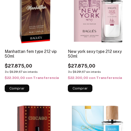
Manhattan fem type 212 vip
New york sexy type 212 sexy
50ml
50ml
$27.875,00
$27.875,00
3
x
$9.291,67
sin interés
3
x
$9.291,67
sin interés
$22.300,00
con
Transferencia
$22.300,00
con
Transferencia