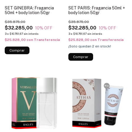
SET GINEBRA: Fragancia
SET PARIS: Fragancia 50ml +
50ml + body lotion 50gr
body lotion 50gr
$35.875,00
$35.875,00
$32.285,00
$32.285,00
10
% OFF
10
% OFF
3
x
$10.761,67
sin interés
3
x
$10.761,67
sin interés
$25.828,00
con
Transferencia
$25.828,00
con
Transferencia
¡Solo quedan
2
en stock!