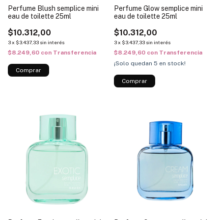
Perfume Blush semplice mini
Perfume Glow semplice mini
eau de toilette 25ml
eau de toilette 25ml
$10.312,00
$10.312,00
3
x
$3.437,33
sin interés
3
x
$3.437,33
sin interés
$8.249,60
con
Transferencia
$8.249,60
con
Transferencia
¡Solo quedan
5
en stock!