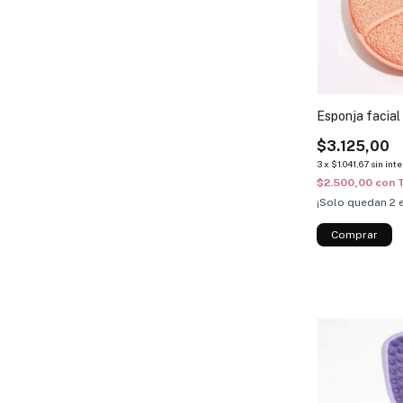
Esponja facial
$3.125,00
3
x
$1.041,67
sin int
$2.500,00
con
¡Solo quedan
2
e