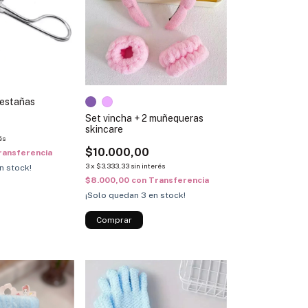
pestañas
Set vincha + 2 muñequeras
skincare
és
$10.000,00
ransferencia
3
x
$3.333,33
sin interés
n stock!
$8.000,00
con
Transferencia
¡Solo quedan
3
en stock!
Comprar