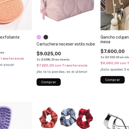
 exfoliante
Gancho colgan
mesa
Cartuchera neceser estilo nube
$7.600,00
erés
$9.025,00
3
x
$2.533,33
sin int
Transferencia
3
x
$3.008,33
sin interés
$6.080,00
con
T
n stock!
$7.220,00
con
Transferencia
¡Solo quedan
3
e
¡No te lo pierdas, es el último!
Comprar