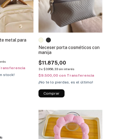
te metal para
Neceser porta cosméticos con
manija
erés
$11.875,00
ransferencia
3
x
$3.958,33
sin interés
n stock!
$9.500,00
con
Transferencia
¡No te lo pierdas, es el último!
Comprar