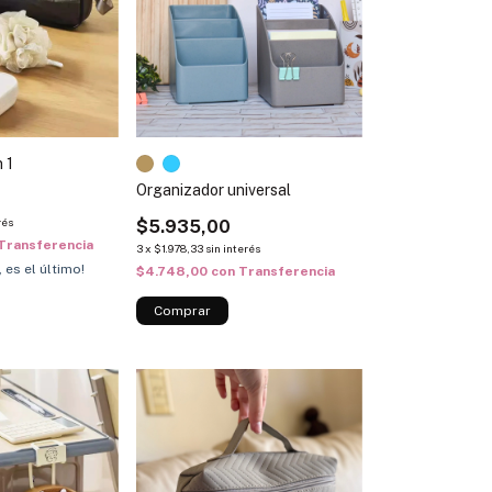
n 1
Organizador universal
rés
$5.935,00
Transferencia
3
x
$1.978,33
sin interés
, es el último!
$4.748,00
con
Transferencia
Comprar