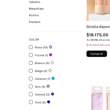
Cabello
Maquillaje
Rostro
Espejos
Botella dispen
$18.175,00
COLOR
3
x
$6.058,33
sin in
$14.540,00
con
Rosa (15)
Fucsia (1)
Blanco (6)
Beige (2)
Celeste (7)
Gris (6)
Violeta (3)
Azul (2)