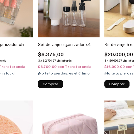
rganizador x5
Set de viaje organizador x4
Kit de viaje 5 e
$8.375,00
$20.000,00
terés
3
x
$2.791,67
sin interés
3
x
$6.666,67
sin inte
Transferencia
$6.700,00
con
Transferencia
$16.000,00
con
n stock!
¡No te lo pierdas, es el último!
¡No te lo pierdas