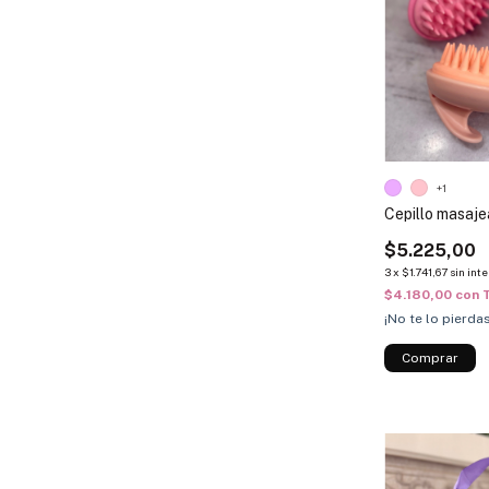
+1
Cepillo masaje
$5.225,00
3
x
$1.741,67
sin int
$4.180,00
con
¡No te lo pierdas
Comprar