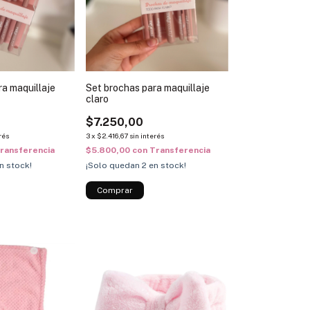
ra maquillaje
Set brochas para maquillaje
claro
$7.250,00
rés
3
x
$2.416,67
sin interés
ransferencia
$5.800,00
con
Transferencia
n stock!
¡Solo quedan
2
en stock!