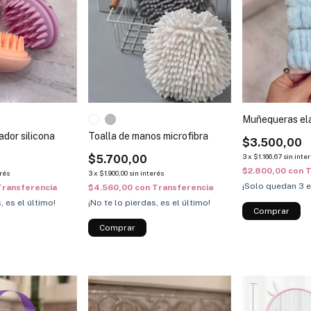
Muñequeras elá
ador silicona
Toalla de manos microfibra
$3.500,00
3
x
$1.166,67
sin inte
$5.700,00
$2.800,00
con
T
erés
3
x
$1.900,00
sin interés
¡Solo quedan
3
e
Transferencia
$4.560,00
con
Transferencia
, es el último!
¡No te lo pierdas, es el último!
Comprar