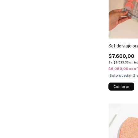
Set de viaje o
$7.600,00
3
x
$2.533,33
sin in
$6.080,00
con
¡Solo quedan
2
e