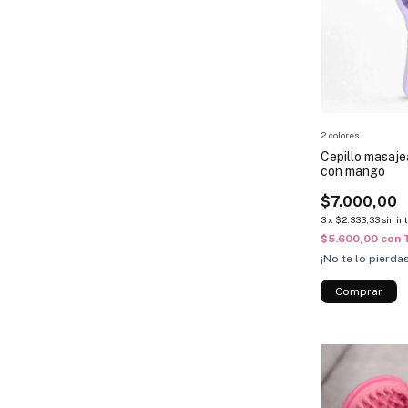
2 colores
Cepillo masaje
con mango
$7.000,00
3
x
$2.333,33
sin in
$5.600,00
con
¡No te lo pierdas
Comprar