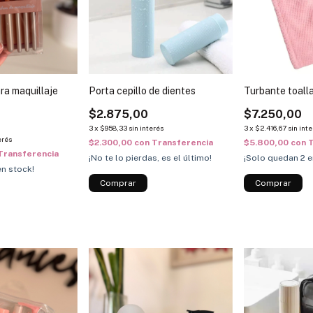
ra maquillaje
Porta cepillo de dientes
Turbante toalla
$2.875,00
$7.250,00
3
x
$958,33
sin interés
3
x
$2.416,67
sin int
erés
$2.300,00
con
Transferencia
$5.800,00
con
T
Transferencia
¡No te lo pierdas, es el último!
¡Solo quedan
2
e
n stock!