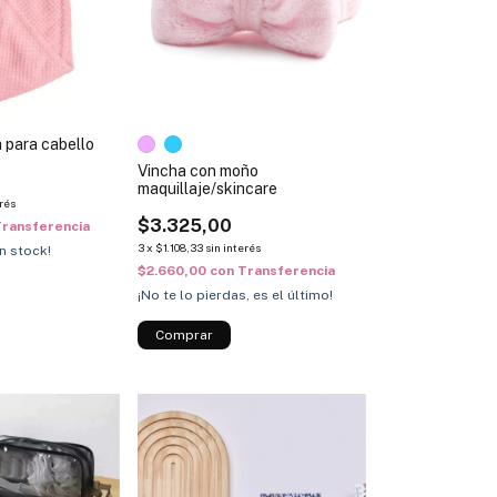
 para cabello
Vincha con moño
maquillaje/skincare
erés
$3.325,00
ransferencia
3
x
$1.108,33
sin interés
n stock!
$2.660,00
con
Transferencia
¡No te lo pierdas, es el último!
Comprar