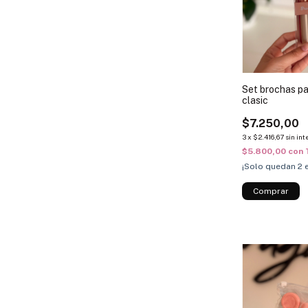
Set brochas pa
clasic
$7.250,00
3
x
$2.416,67
sin int
$5.800,00
con
¡Solo quedan
2
e