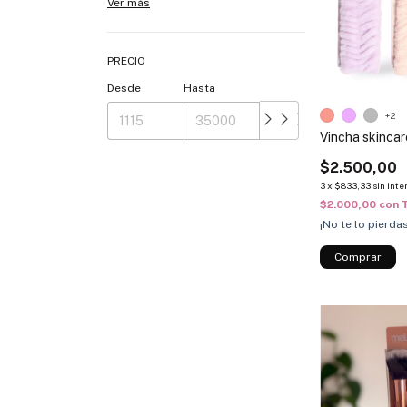
Ver más
PRECIO
Desde
Hasta
+2
Vincha skincare
$2.500,00
3
x
$833,33
sin inte
$2.000,00
con
¡No te lo pierdas
Comprar