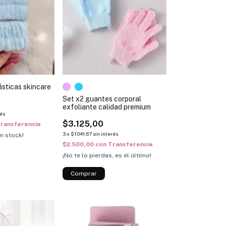
sticas skincare
Set x2 guantes corporal
exfoliante calidad premium
rés
$3.125,00
ransferencia
3
x
$1.041,67
sin interés
n stock!
$2.500,00
con
Transferencia
¡No te lo pierdas, es el último!
Comprar