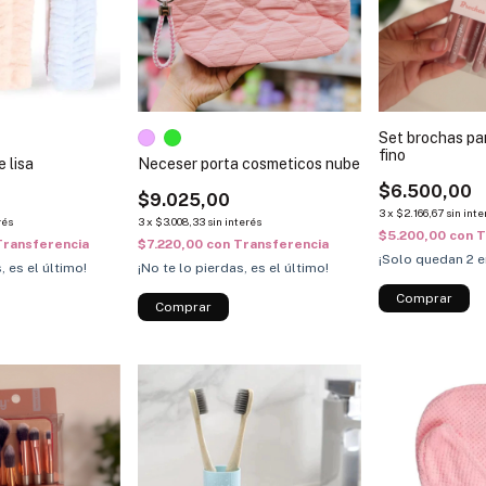
Set brochas pa
fino
 lisa
Neceser porta cosmeticos nube
$6.500,00
$9.025,00
3
x
$2.166,67
sin inte
rés
3
x
$3.008,33
sin interés
$5.200,00
con
T
Transferencia
$7.220,00
con
Transferencia
¡Solo quedan
2
e
, es el último!
¡No te lo pierdas, es el último!
Comprar