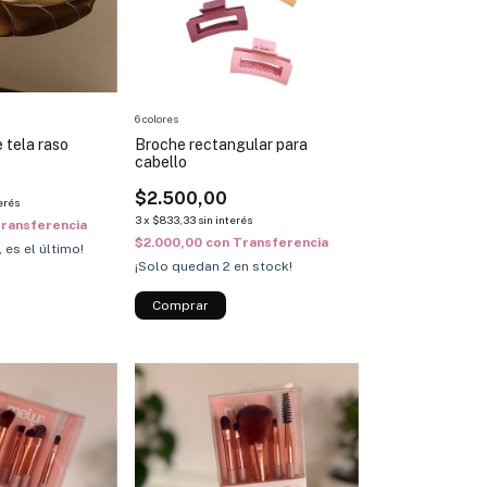
6 colores
 tela raso
Broche rectangular para
cabello
$2.500,00
erés
3
x
$833,33
sin interés
ransferencia
$2.000,00
con
Transferencia
, es el último!
¡Solo quedan
2
en stock!
Comprar