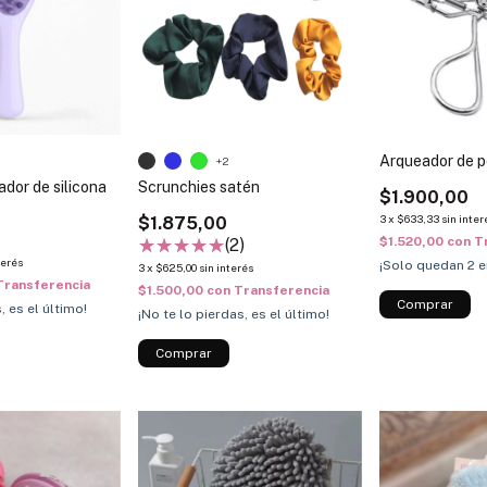
Arqueador de 
+2
ador de silicona
Scrunchies satén
$1.900,00
3
x
$633,33
sin inter
$1.875,00
$1.520,00
con
T
(2)
terés
¡Solo quedan
2
e
3
x
$625,00
sin interés
Transferencia
$1.500,00
con
Transferencia
, es el último!
¡No te lo pierdas, es el último!
Comprar