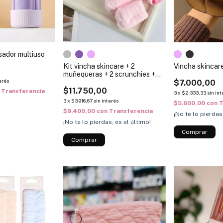
sador multiuso
Kit vincha skincare + 2
Vincha skincare
muñequeras + 2 scrunchies +
terés
broche flor
$7.000,00
$11.750,00
Transferencia
3
x
$2.333,33
sin int
3
x
$3.916,67
sin interés
$5.600,00
con
T
$9.400,00
con
Transferencia
¡No te lo pierdas
¡No te lo pierdas, es el último!
Comprar
Comprar