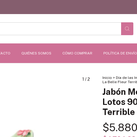
TACTO
QUIÉNES SOMOS
CÓMO COMPRAR
POLÍTICA DE ENVÍ
Inicio
>
Día de las I
1
/
2
La Belle Fleur Terri
Jabón M
Lotos 90
Terrible
$5.880