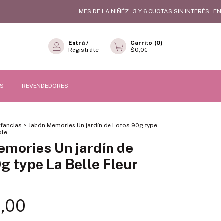
MES DE LA NIÑÉZ - 3 Y 6 CUOTAS SIN INTERÉS - ENVÍO 
Entrá
/
Carrito
(
0
)
Registráte
$0,00
OS
REVENDEDORES
nfancias
>
Jabón Memories Un jardín de Lotos 90g type
ble
emories Un jardín de
g type La Belle Fleur
,00