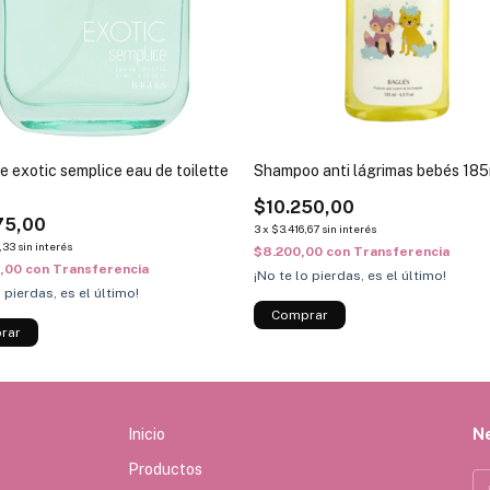
 exotic semplice eau de toilette
Shampoo anti lágrimas bebés 18
$10.250,00
75,00
3
x
$3.416,67
sin interés
,33
sin interés
$8.200,00
con
Transferencia
0,00
con
Transferencia
¡No te lo pierdas, es el último!
o pierdas, es el último!
Inicio
N
Productos