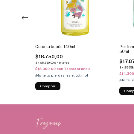
Colonia bebés 140ml
e type Amber
Perfume
 125ml
50ml
$18.750,00
$17.8
3
x
$6.250,00
sin interés
3
x
$5.958
$15.000,00
con
Transferencia
ncia
$14.30
¡No te lo pierdas, es el último!
¡No te l