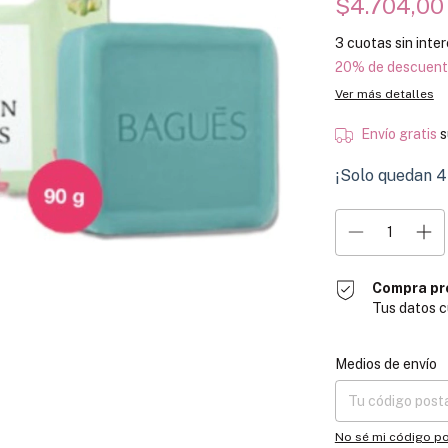
$4.704,0
3
cuotas sin inte
20% de descuen
Ver más detalles
Envío gratis
s
¡Solo quedan
4
Compra pr
Tus datos c
Entregas para el CP
Medios de envío
No sé mi código po