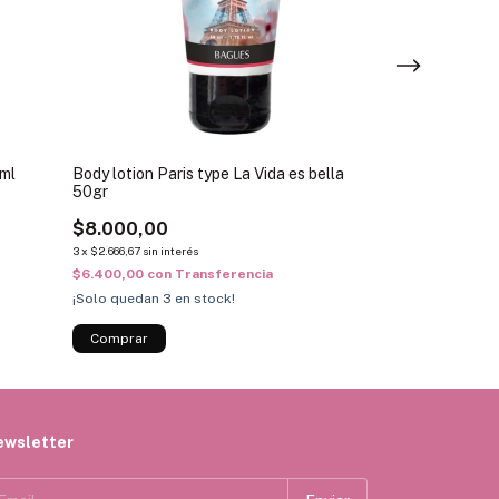
5ml
Body lotion Paris type La Vida es bella
Body splash Rom
50gr
Secret Romanti
$8.000,00
$19.375,00
3
x
$2.666,67
sin interés
3
x
$6.458,33
sin inte
$6.400,00
con
Transferencia
$15.500,00
con
¡Solo quedan
3
en stock!
¡Solo quedan
2
en
ewsletter