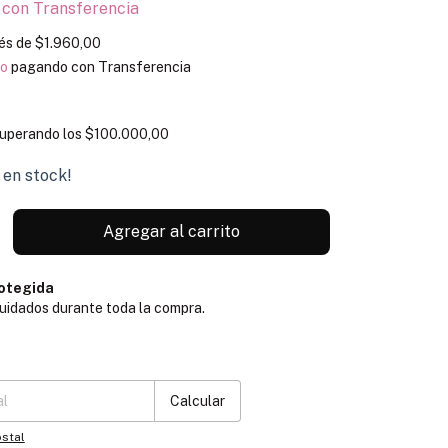
0
con
Transferencia
rés de
$1.960,00
to
pagando con Transferencia
uperando los
$100.000,00
en stock!
otegida
uidados durante toda la compra.
:
Cambiar CP
Calcular
stal