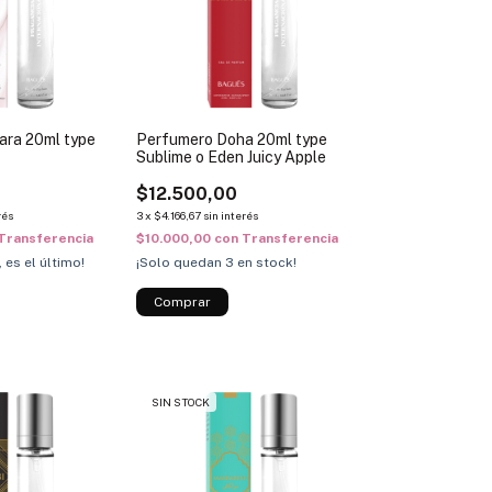
ara 20ml type
Perfumero Doha 20ml type
Sublime o Eden Juicy Apple
$12.500,00
rés
3
x
$4.166,67
sin interés
Transferencia
$10.000,00
con
Transferencia
, es el último!
¡Solo quedan
3
en stock!
SIN STOCK