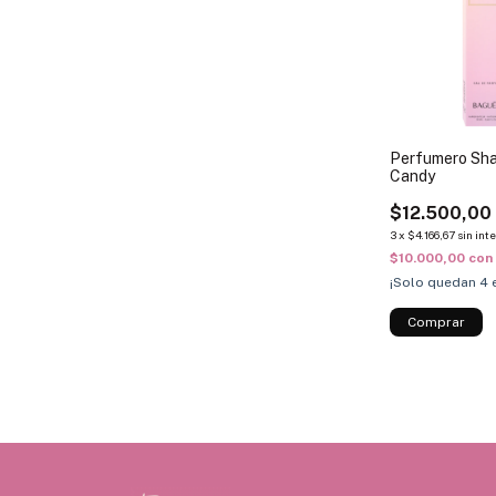
Perfumero Shal
Candy
$12.500,00
3
x
$4.166,67
sin int
$10.000,00
con
¡Solo quedan
4
e