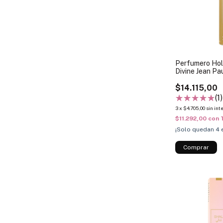
Perfumero Hol
Divine Jean Pa
$14.115,00
(1)
3
x
$4.705,00
sin int
$11.292,00
con
¡Solo quedan
4
e