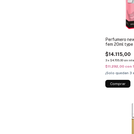
Perfumero new
fem 20ml type
$14.115,00
3
x
$4.705,00
sin int
$11.292,00
con
¡Solo quedan
3
e