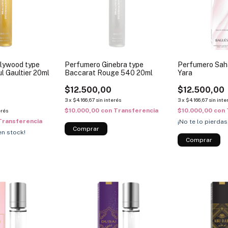
lywood type
Perfumero Ginebra type
Perfumero Sah
ul Gaultier 20ml
Baccarat Rouge 540 20ml
Yara
$12.500,00
$12.500,00
3
x
$4.166,67
sin interés
3
x
$4.166,67
sin inte
$10.000,00
con
Transferencia
$10.000,00
con
erés
Transferencia
¡No te lo pierdas
n stock!