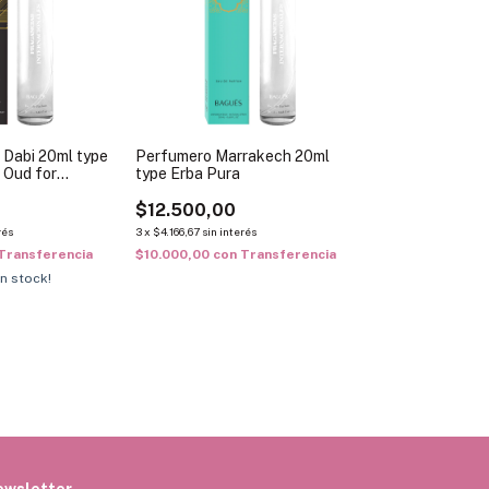
 Dabi 20ml type
Perfumero Marrakech 20ml
 Oud for
type Erba Pura
$12.500,00
rés
3
x
$4.166,67
sin interés
Transferencia
$10.000,00
con
Transferencia
n stock!
ewsletter