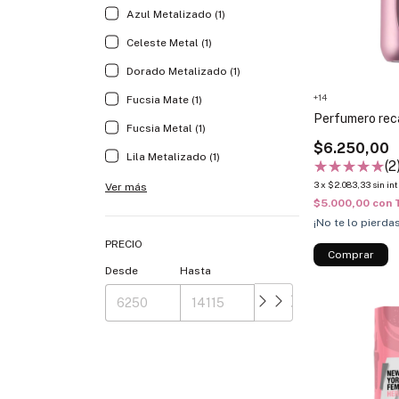
Azul Metalizado (1)
Celeste Metal (1)
Dorado Metalizado (1)
+14
Fucsia Mate (1)
Perfumero rec
Fucsia Metal (1)
$6.250,00
Lila Metalizado (1)
(2
3
x
$2.083,33
sin in
Ver más
$5.000,00
con
¡No te lo pierdas
PRECIO
Comprar
Desde
Hasta