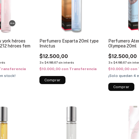
 york héroes
Perfumero Esparta 20ml type
Perfumero Ate
 212 héroes fem
Invictus
Olympea 20ml
$12.500,00
$12.500,00
erés
3
x
$4.166,67
sin interés
3
x
$4.166,67
sin inte
Transferencia
$10.000,00
con
Transferencia
$10.000,00
con
n stock!
¡Solo quedan
4
e