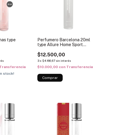
nas type
Perfumero Barcelona 20ml
type Allure Home Sport
Extreme
$12.500,00
rés
3
x
$4.166,67
sin interés
Transferencia
$10.000,00
con
Transferencia
n stock!