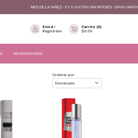
MES DE LA NIÑÉZ - 3 Y 6 CUOTAS SIN INTERÉS - ENVÍO GRATIS
Entrá
/
Carrito
(
0
)
Registráte
$0,00
OS
REVENDEDORES
Ordenar por