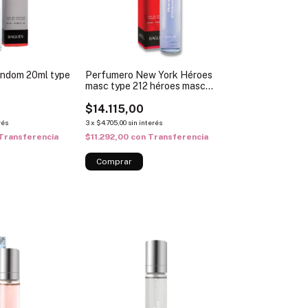
ndom 20ml type
Perfumero New York Héroes
masc type 212 héroes masc
20ml
$14.115,00
rés
3
x
$4.705,00
sin interés
Transferencia
$11.292,00
con
Transferencia