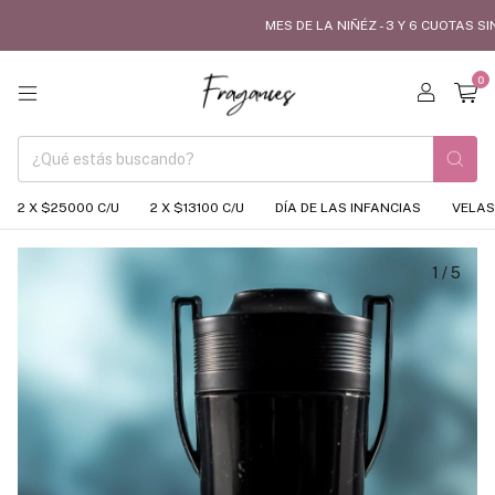
MES DE LA NIÑÉZ - 3 Y 6 CUOTAS SIN IN
0
2 X $25000 C/U
2 X $13100 C/U
DÍA DE LAS INFANCIAS
VELAS
1
/
5