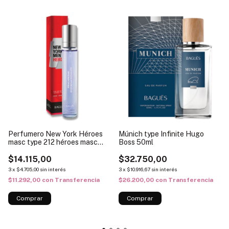
Perfumero New York Héroes
Múnich type Infinite Hugo
masc type 212 héroes masc
Boss 50ml
20ml
$14.115,00
$32.750,00
3
x
$4.705,00
sin interés
3
x
$10.916,67
sin interés
$11.292,00
con
Transferencia
$26.200,00
con
Transferencia