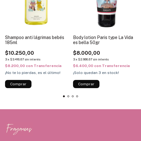
Shampoo anti lágrimas bebés
Body lotion Paris type La Vida
185ml
es bella 50gr
$10.250,00
$8.000,00
3
x
$3.416,67
sin interés
3
x
$2.666,67
sin interés
$8.200,00
con
Transferencia
$6.400,00
con
Transferencia
¡No te lo pierdas, es el último!
¡Solo quedan
3
en stock!