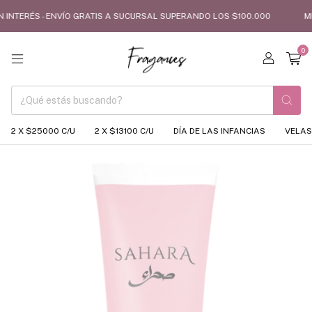
 INTERÉS - ENVÍO GRATIS A SUCURSAL SUPERANDO LOS $100.000
MES 
0
2 X $25000 C/U
2 X $13100 C/U
DÍA DE LAS INFANCIAS
VELAS