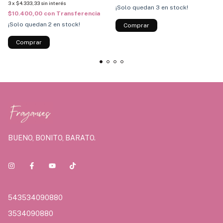
3
x
$4.333,33
sin interés
¡Solo quedan
3
en stock!
$10.400,00
con
Transferencia
¡Solo quedan
2
en stock!
BUENO, BONITO, BARATO.
543534090880
3534090880