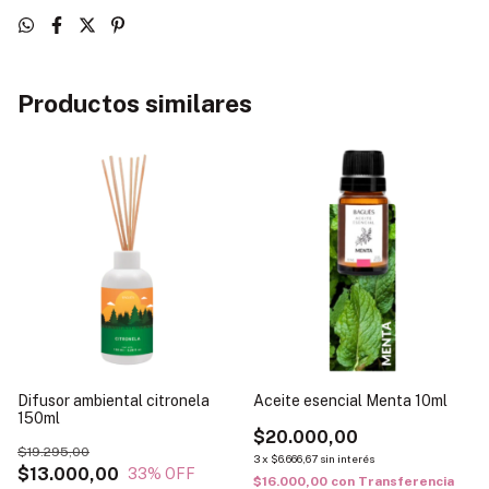
Productos similares
Difusor ambiental citronela
Aceite esencial Menta 10ml
150ml
$20.000,00
$19.295,00
3
x
$6.666,67
sin interés
$13.000,00
33
% OFF
$16.000,00
con
Transferencia