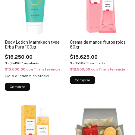
Body Lotion Marrakech type
Crema de manos frutos rojos
Erba Pura 100gr
60gr
$16.250,00
$15.625,00
3
x
$5.416,67
sin interés
3
x
$5.208,33
sin interés
$13.000,00
con
Transferencia
$12.500,00
con
Transferencia
¡Solo quedan
5
en stock!