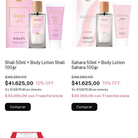
Shali 50ml + Body Lotion Shali
Sahara 50ml + Body Lotion
100gr
Sahara 100gr
$46.250,00
$46.250,00
$41.625,00
$41.625,00
10
% OFF
10
% OFF
3
x
$13.875,00
sin interés
3
x
$13.875,00
sin interés
$33.300,00
con
Transferencia
$33.300,00
con
Transferencia