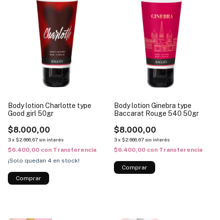
Body lotion Charlotte type
Body lotion Ginebra type
Good girl 50gr
Baccarat Rouge 540 50gr
$8.000,00
$8.000,00
3
x
$2.666,67
sin interés
3
x
$2.666,67
sin interés
$6.400,00
con
Transferencia
$6.400,00
con
Transferencia
¡Solo quedan
4
en stock!