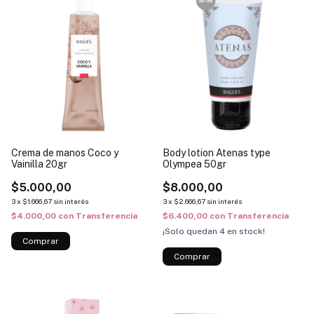
Crema de manos Coco y
Body lotion Atenas type
Vainilla 20gr
Olympea 50gr
$5.000,00
$8.000,00
3
x
$1.666,67
sin interés
3
x
$2.666,67
sin interés
$4.000,00
con
Transferencia
$6.400,00
con
Transferencia
¡Solo quedan
4
en stock!