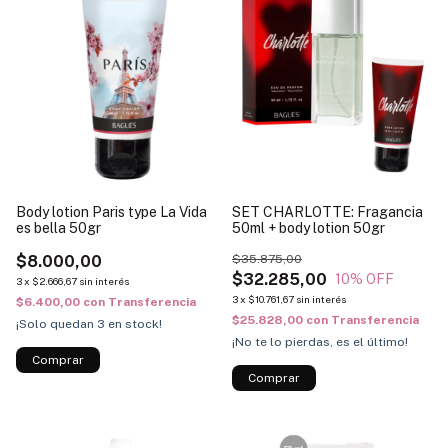
Body lotion Paris type La Vida
SET CHARLOTTE: Fragancia
es bella 50gr
50ml + body lotion 50gr
$8.000,00
$35.875,00
$32.285,00
10
% OFF
3
x
$2.666,67
sin interés
3
x
$10.761,67
sin interés
$6.400,00
con
Transferencia
$25.828,00
con
Transferencia
¡Solo quedan
3
en stock!
¡No te lo pierdas, es el último!