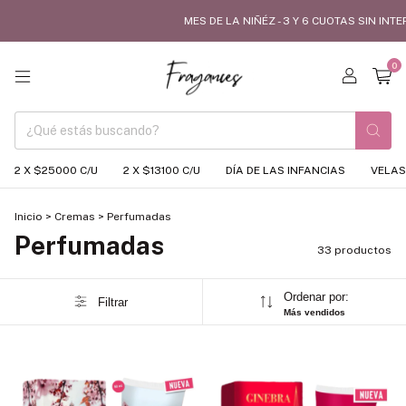
MES DE LA NIÑÉZ - 3 Y 6 CUOTAS SIN INTERÉS 
0
2 X $25000 C/U
2 X $13100 C/U
DÍA DE LAS INFANCIAS
VELAS
Inicio
>
Cremas
>
Perfumadas
Perfumadas
33 productos
Ordenar por:
Filtrar
Más vendidos