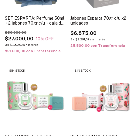
SET ESPARTA: Perfume 50ml
Jabones Esparta 70gr c/u x2
+ 2 jabones 70gr c/u + caja de
unidades
regalo
$30.000,00
$6.875,00
$27.000,00
10
% OFF
3
x
$2.291,67
sin interés
3
x
$9.000,00
sin interés
$5.500,00
con
Transferencia
$21.600,00
con
Transferencia
SIN STOCK
SIN STOCK