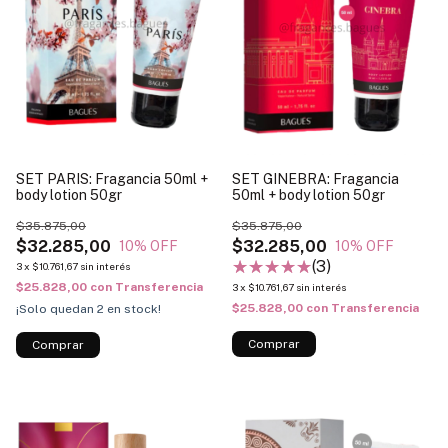
SET PARIS: Fragancia 50ml +
SET GINEBRA: Fragancia
body lotion 50gr
50ml + body lotion 50gr
$35.875,00
$35.875,00
$32.285,00
$32.285,00
10
% OFF
10
% OFF
(3)
3
x
$10.761,67
sin interés
$25.828,00
con
Transferencia
3
x
$10.761,67
sin interés
$25.828,00
con
Transferencia
¡Solo quedan
2
en stock!