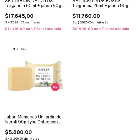
SET JARDIN DE LOTOS:
SET JARDIN DE ROSAS:
fragancia 50ml + jabón 90g +
fragancia 25ml + jabón 90g +
caja para regalar
caja para regalar
$17.645,00
$11.760,00
3
x
$5.881,67
sin interés
3
x
$3.920,00
sin interés
$14.116,00
con
Transferencia
$9.408,00
con
Transferencia
SIN STOCK
Jabón Memories Un jardín de
Nerolí 90g type Colección
Allegoria
$5.880,00
3
x
$1.960,00
sin interés