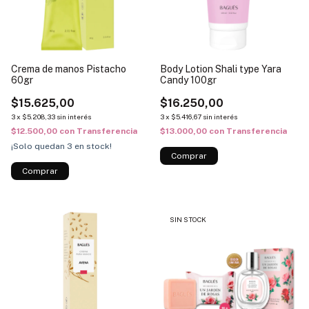
Crema de manos Pistacho
Body Lotion Shali type Yara
60gr
Candy 100gr
$15.625,00
$16.250,00
3
x
$5.208,33
sin interés
3
x
$5.416,67
sin interés
$12.500,00
con
Transferencia
$13.000,00
con
Transferencia
¡Solo quedan
3
en stock!
SIN STOCK