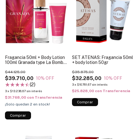
Fragancia 50ml + Body Lotion
SET ATENAS: Fragancia 50ml
100ml Granada type La Bomba
+ body lotion 50gr
Carolina Herrera 50ml
$44.125,00
$35.875,00
$39.710,00
$32.285,00
10
% OFF
10
% OFF
(2)
3
x
$10.761,67
sin interés
$25.828,00
con
Transferencia
3
x
$13.236,67
sin interés
$31.768,00
con
Transferencia
¡Solo quedan
2
en stock!