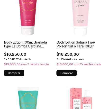
Body Lotion 100ml Granada
Body Lotion Sahara type
type La Bomba Carolina
Poison Girl o Yara 100gr
Herrera
$16.250,00
$16.250,00
3
x
$5.416,67
sin interés
3
x
$5.416,67
sin interés
$13.000,00
con
Transferencia
$13.000,00
con
Transferencia