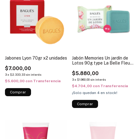
Jabones Lyon 70gr x2 unidades
Jabón Memories Un jardín de
Lotos 90g type La Belle Fleur
$7.000,00
Terrible
$5.880,00
3
x
$2.333,33
sin interés
3
x
$1.960,00
sin interés
$5.600,00
con
Transferencia
$4.704,00
con
Transferencia
¡Solo quedan
4
en stock!