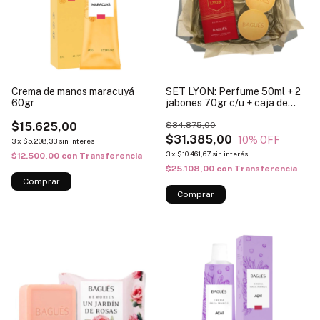
Crema de manos maracuyá
SET LYON: Perfume 50ml + 2
60gr
jabones 70gr c/u + caja de
regalo
$15.625,00
$34.875,00
$31.385,00
10
% OFF
3
x
$5.208,33
sin interés
3
x
$10.461,67
sin interés
$12.500,00
con
Transferencia
$25.108,00
con
Transferencia