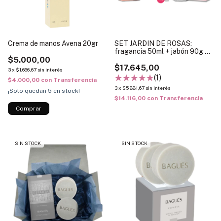
Crema de manos Avena 20gr
SET JARDIN DE ROSAS:
fragancia 50ml + jabón 90g +
$5.000,00
caja para regalar
$17.645,00
3
x
$1.666,67
sin interés
(1)
$4.000,00
con
Transferencia
3
x
$5.881,67
sin interés
¡Solo quedan
5
en stock!
$14.116,00
con
Transferencia
SIN STOCK
SIN STOCK