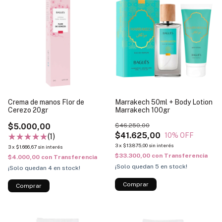
Crema de manos Flor de
Marrakech 50ml + Body Lotion
Cerezo 20gr
Marrakech 100gr
$5.000,00
$46.250,00
$41.625,00
10
% OFF
(1)
3
x
$13.875,00
sin interés
3
x
$1.666,67
sin interés
$33.300,00
con
Transferencia
$4.000,00
con
Transferencia
¡Solo quedan
5
en stock!
¡Solo quedan
4
en stock!