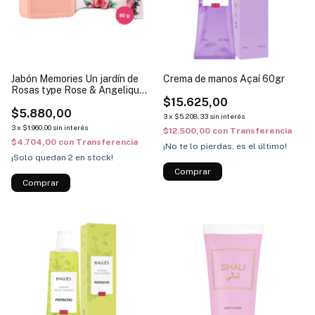
Jabón Memories Un jardín de
Crema de manos Açaí 60gr
Rosas type Rose & Angelique
90g
$15.625,00
$5.880,00
3
x
$5.208,33
sin interés
3
x
$1.960,00
sin interés
$12.500,00
con
Transferencia
$4.704,00
con
Transferencia
¡No te lo pierdas, es el último!
¡Solo quedan
2
en stock!